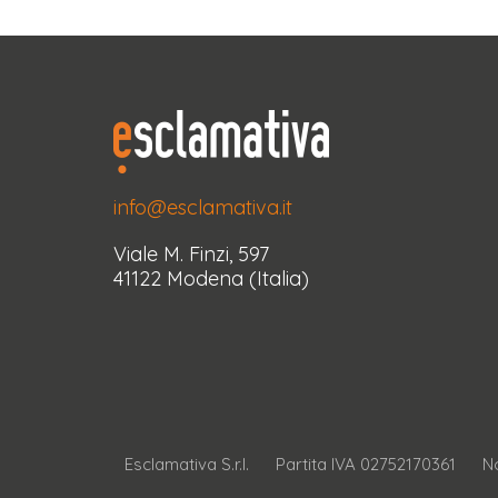
info@esclamativa.it
Viale M. Finzi, 597
41122 Modena (Italia)
Esclamativa S.r.l.
Partita IVA 02752170361
No