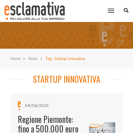
toggle
navigati
Home
News
Tag: Startup innovativa
STARTUP INNOVATIVA
04/06/2026
Regione Piemonte:
fino a 500.000 euro