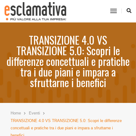
toggle
navigati
TRANSIZIONE 4.0 VS
TRANSIZIONE 5.0: Scopri le
differenze concettuali e pratiche
tra i due piani e impara a
sfruttarne i benefici
Home
Eventi
TRANSIZIONE 4.0 VS TRANSIZIONE 5.0: Scopri le differenze
concettuali e pratiche tra i due piani e impara a sfruttarne i
benefici