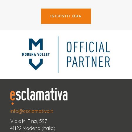
ISCRIVITI ORA
info@esclamativa.it
Viale M. Finzi, 597
41122 Modena (Italia)