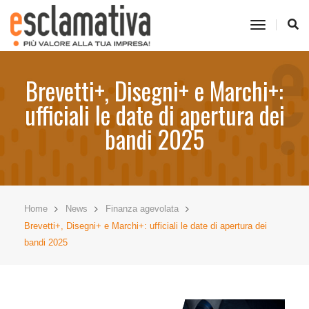
toggle
navigati
Brevetti+, Disegni+ e Marchi+:
ufficiali le date di apertura dei
bandi 2025
Home
News
Finanza agevolata
Brevetti+, Disegni+ e Marchi+: ufficiali le date di apertura dei
bandi 2025