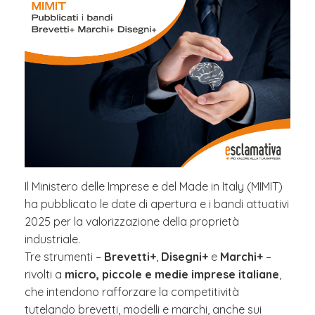
Il Ministero delle Imprese e del Made in Italy (MIMIT)
ha pubblicato le date di apertura e i bandi attuativi
2025 per la valorizzazione della proprietà
industriale.
Tre strumenti –
Brevetti+
,
Disegni+
e
Marchi+
–
rivolti a
micro, piccole e medie imprese italiane
,
che intendono rafforzare la competitività
tutelando brevetti, modelli e marchi, anche sui