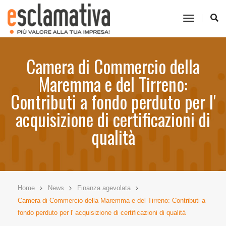
toggle
navigati
Camera di Commercio della
Maremma e del Tirreno:
Contributi a fondo perduto per l'
acquisizione di certificazioni di
qualità
Home
News
Finanza agevolata
Camera di Commercio della Maremma e del Tirreno: Contributi a
fondo perduto per l' acquisizione di certificazioni di qualità