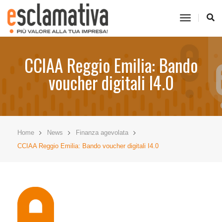
toggle
navigati
CCIAA Reggio Emilia: Bando
voucher digitali I4.0
Home
News
Finanza agevolata
CCIAA Reggio Emilia: Bando voucher digitali I4.0