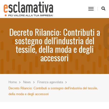
toggle
navigati
Decreto Rilancio: Contributi a
sostegno dell'industria del
tessile, della moda e degli
accessori
Home
News
Finanza agevolata
Decreto Rilancio: Contributi a sostegno dell'industria del tessile,
della moda e degli accessori