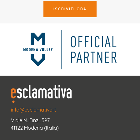
ISCRIVITI ORA
info@esclamativa.it
Viale M. Finzi, 597
41122 Modena (Italia)