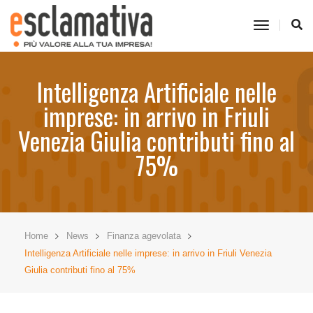
toggle
navigati
Intelligenza Artificiale nelle
imprese: in arrivo in Friuli
Venezia Giulia contributi fino al
75%
Home
News
Finanza agevolata
Intelligenza Artificiale nelle imprese: in arrivo in Friuli Venezia
Giulia contributi fino al 75%