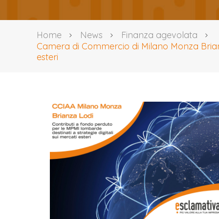
Home
News
Finanza agevolata
Camera di Commercio di Milano Monza Brianza 
esteri