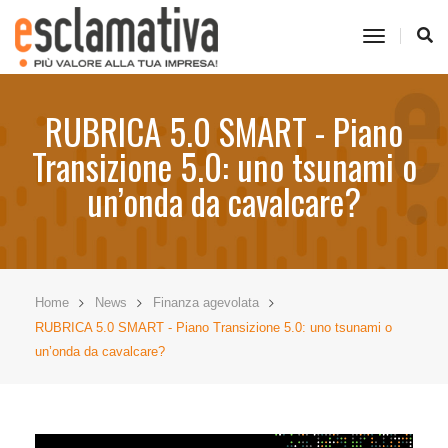
toggle
navigati
RUBRICA 5.0 SMART - Piano
Transizione 5.0: uno tsunami o
un’onda da cavalcare?
Home
News
Finanza agevolata
RUBRICA 5.0 SMART - Piano Transizione 5.0: uno tsunami o
un’onda da cavalcare?