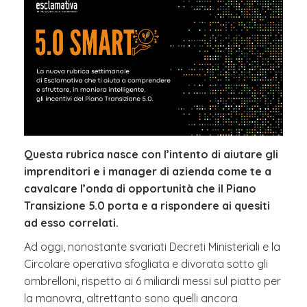
Questa rubrica nasce con l’intento di aiutare gli
imprenditori e i manager di azienda come te a
cavalcare l’onda di opportunità che il Piano
Transizione 5.0 porta e a rispondere ai quesiti
ad esso correlati.
Ad oggi, nonostante svariati Decreti Ministeriali e la
Circolare operativa sfogliata e divorata sotto gli
ombrelloni, rispetto ai 6 miliardi messi sul piatto per
la manovra, altrettanto sono quelli ancora