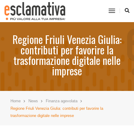
toggle
navigati
Regione Friuli Venezia Giulia:
contributi per favorire la
trasformazione digitale nelle
imprese
Home
News
Finanza agevolata
Regione Friuli Venezia Giulia: contributi per favorire la
trasformazione digitale nelle imprese