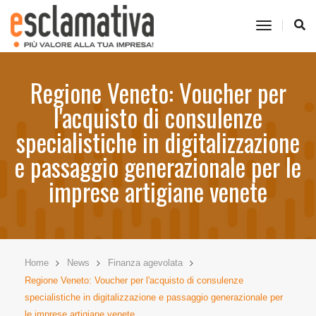
toggle
navigati
Regione Veneto: Voucher per
l'acquisto di consulenze
specialistiche in digitalizzazione
e passaggio generazionale per le
imprese artigiane venete
Home
News
Finanza agevolata
Regione Veneto: Voucher per l'acquisto di consulenze
specialistiche in digitalizzazione e passaggio generazionale per
le imprese artigiane venete