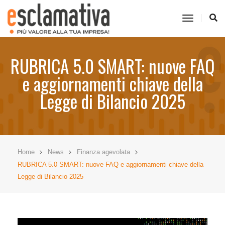
toggle
navigati
RUBRICA 5.0 SMART: nuove FAQ
e aggiornamenti chiave della
Legge di Bilancio 2025
Home
News
Finanza agevolata
RUBRICA 5.0 SMART: nuove FAQ e aggiornamenti chiave della
Legge di Bilancio 2025