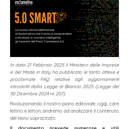
In data 21 Febbraio 2025 il Ministero delle Imprese
e del Made in Italy ha pubblicato le tanto attese e
proclamate FAQ relative agli aggiornamenti
introdotti dalla Legge di Bilancio 2025 (Legge del
30 Dicembre 2024 nr. 207).
Rivoluzionando il nostro piano editoriale, oggi, care
lettrici e lettori, andremo ad analizzare il contenuto
del testo sopracitato.
Il documento prevede numerose e utili