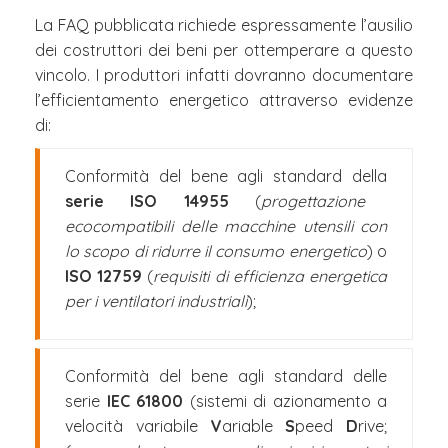
La FAQ pubblicata richiede espressamente l’ausilio
dei costruttori dei beni per ottemperare a questo
vincolo. I produttori infatti dovranno documentare
l’efficientamento energetico attraverso evidenze
di:
Conformità del bene agli standard della
serie ISO 14955
(
progettazione
ecocompatibili delle macchine utensili con
lo scopo di ridurre il consumo energetico
) o
ISO 12759
(
requisiti di efficienza energetica
per i ventilatori industriali
);
Conformità del bene agli standard delle
serie
IEC 61800
(sistemi di azionamento a
velocità variabile
V
ariable
S
peed
D
rive;