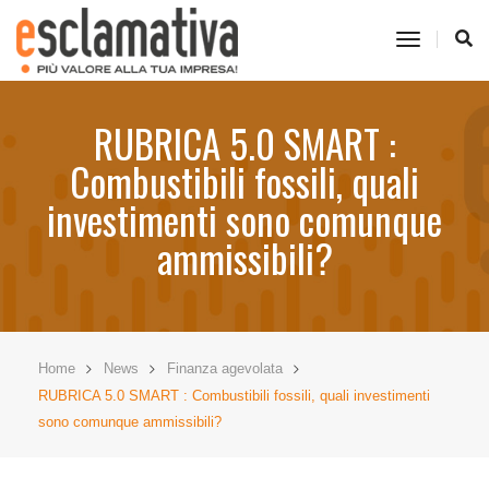
toggle
navigati
RUBRICA 5.0 SMART :
Combustibili fossili, quali
investimenti sono comunque
ammissibili?
Home
News
Finanza agevolata
RUBRICA 5.0 SMART : Combustibili fossili, quali investimenti
sono comunque ammissibili?