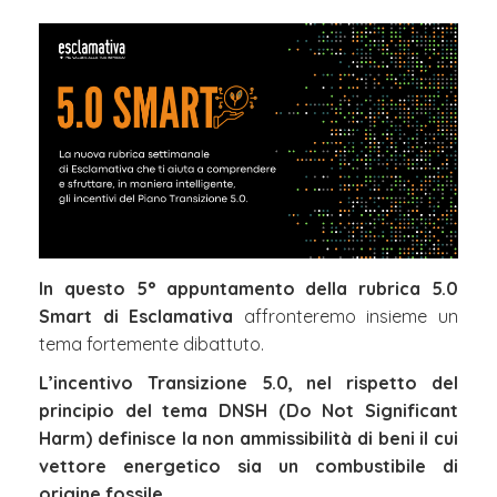
In questo 5° appuntamento della rubrica 5.0
Smart di Esclamativa
affronteremo insieme un
tema fortemente dibattuto.
L’incentivo Transizione 5.0, nel rispetto del
principio del tema DNSH (Do Not Significant
Harm) definisce la non ammissibilità di beni il cui
vettore energetico sia un combustibile di
origine fossile.