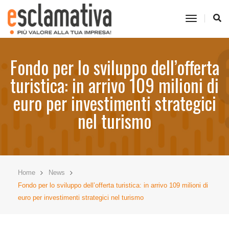
toggle
navigati
Fondo per lo sviluppo dell’offerta
turistica: in arrivo 109 milioni di
euro per investimenti strategici
nel turismo
Home
News
Fondo per lo sviluppo dell’offerta turistica: in arrivo 109 milioni di
euro per investimenti strategici nel turismo