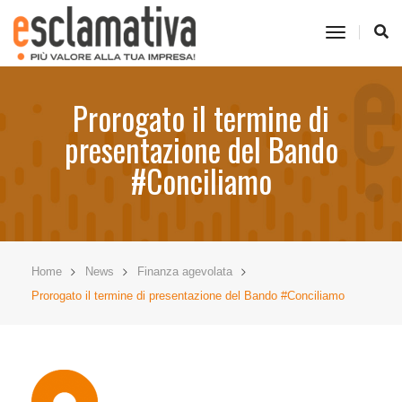
toggle
navigati
Prorogato il termine di
presentazione del Bando
#Conciliamo
Home
News
Finanza agevolata
Prorogato il termine di presentazione del Bando #Conciliamo