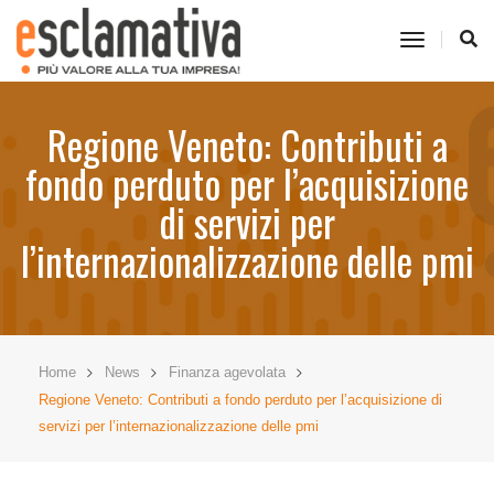
toggle
navigati
Regione Veneto: Contributi a
fondo perduto per l’acquisizione
di servizi per
l’internazionalizzazione delle pmi
Home
News
Finanza agevolata
Regione Veneto: Contributi a fondo perduto per l’acquisizione di
servizi per l’internazionalizzazione delle pmi