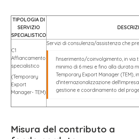
TIPOLOGIA DI
SERVIZIO
DESCRIZ
SPECIALISTICO
Servizi di consulenza/assistenza che pr
C1
Affiancamento
l'inserimento/coinvolgimento, in vi
specialistico
minimo di 6 mesi e fino alla durata 
Temporary Export Manager (TEM), i
(Temporary
d'internazionalizzazione dell'impresa 
Export
gestione e coordinamento del proget
Manager- TEM)
Misura del contributo a