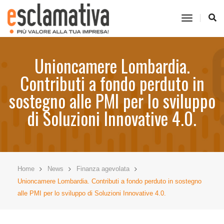
toggle
navigati
Unioncamere Lombardia.
Contributi a fondo perduto in
sostegno alle PMI per lo sviluppo
di Soluzioni Innovative 4.0.
Home
News
Finanza agevolata
Unioncamere Lombardia. Contributi a fondo perduto in sostegno
alle PMI per lo sviluppo di Soluzioni Innovative 4.0.