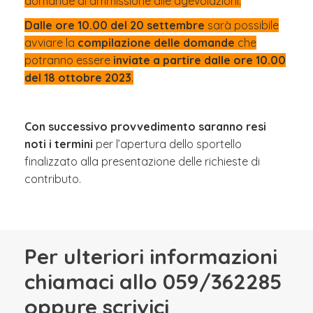
domande di ammissione alle agevolazioni.
Dalle ore 10.00 del 20 settembre
sarà possibile
avviare la
compilazione delle domande
che
potranno essere
inviate a partire dalle ore 10.00
del 18 ottobre 2023
.
Con successivo provvedimento saranno resi
noti i termini
per l’apertura dello sportello
finalizzato alla presentazione delle richieste di
contributo.
Per ulteriori informazioni
chiamaci allo 059/362285
oppure scrivici