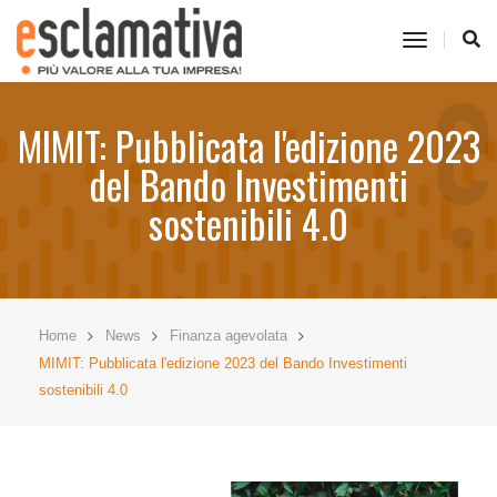
toggle
navigati
MIMIT: Pubblicata l'edizione 2023
del Bando Investimenti
sostenibili 4.0
Home
News
Finanza agevolata
MIMIT: Pubblicata l'edizione 2023 del Bando Investimenti
sostenibili 4.0