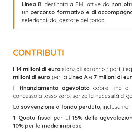
Linea B
: destinata a PMI attive da
non olt
un
percorso formativo e di accompag
selezionati dal gestore del fondo.
CONTRIBUTI
I 14 milioni di euro
stanziati saranno ripartiti e
milioni di euro
per la
Linea A
e
7 milioni di eu
Il
finanziamento agevolato
copre fino a
concesso a tasso zero, senza la necessità di ga
La
sovvenzione a fondo perduto
, inclusa ne
1. Quota fissa
: pari al
15% delle agevolazio
10% per le medie imprese
.