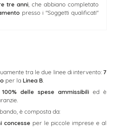
re tre anni
, che abbiano completato
namento
presso i "Soggetti qualificati"
quamente tra le due linee di intervento:
7
ro
per la
Linea B
.
l
100% delle spese ammissibili
ed è
ranzie.
l bando, è composta da:
ni concesse
per le piccole imprese e al