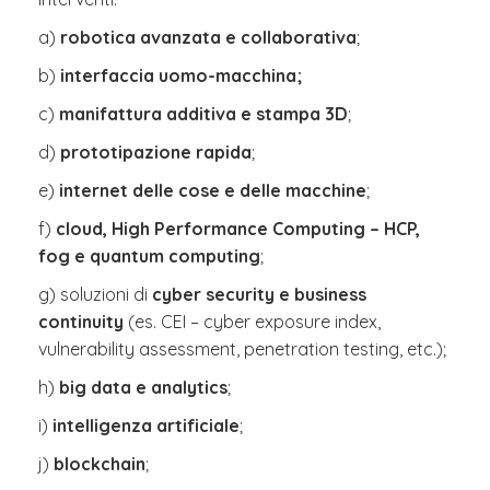
a)
robotica avanzata e collaborativa
;
b)
interfaccia uomo-macchina;
c)
manifattura
additiva e stampa 3D
;
d)
prototipazione rapida
;
e)
internet delle cose e delle macchine
;
f)
cloud, High Performance Computing – HCP,
fog e quantum computing
;
g) soluzioni di
cyber security e business
continuity
(es. CEI – cyber exposure index,
vulnerability assessment, penetration testing, etc.);
h)
big data e analytics
;
i)
intelligenza artificiale
;
j)
blockchain
;