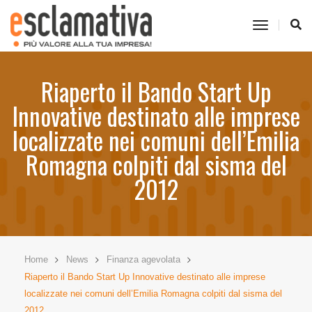
toggle
navigati
Riaperto il Bando Start Up
Innovative destinato alle imprese
localizzate nei comuni dell’Emilia
Romagna colpiti dal sisma del
2012
Home
News
Finanza agevolata
Riaperto il Bando Start Up Innovative destinato alle imprese
localizzate nei comuni dell’Emilia Romagna colpiti dal sisma del
2012