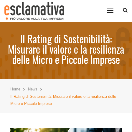
toggle
navigati
Il Rating di Sostenibilità:
Misurare il valore e la resilienza
delle Micro e Piccole Imprese
Home
News
Il Rating di Sostenibilità: Misurare il valore e la resilienza delle
Micro e Piccole Imprese