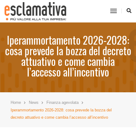
toggle
navigati
Iperammortamento 2026-2028:
cosa prevede la bozza del decreto
attuativo e come cambia
l’accesso all’incentivo
Home
News
Finanza agevolata
Iperammortamento 2026-2028: cosa prevede la bozza del
decreto attuativo e come cambia l’accesso all’incentivo