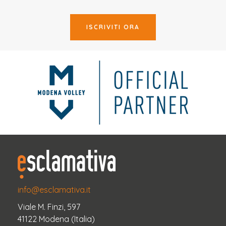
ISCRIVITI ORA
info@esclamativa.it
Viale M. Finzi, 597
41122 Modena (Italia)