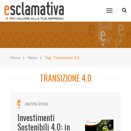
toggle
navigati
Home
News
Tag: Transizione 4.0
TRANSIZIONE 4.0
28/05/2026
Investimenti
Sostenibili 4.0: in