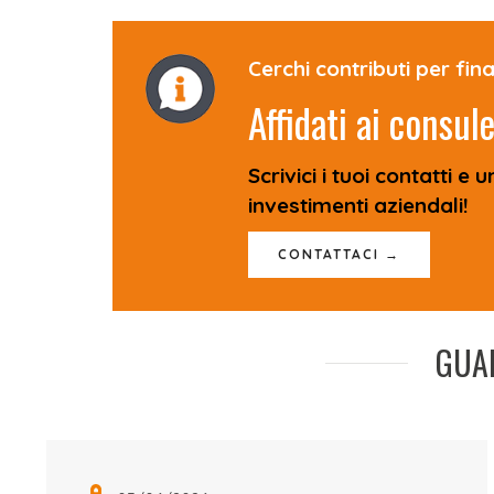
Cerchi contributi per fina
Affidati ai consul
Scrivici i tuoi contatti e 
investimenti aziendali!
CONTATTACI →
GUAR