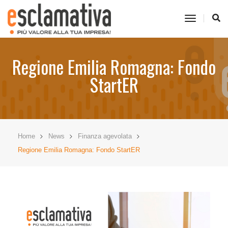
toggle
navigati
Regione Emilia Romagna: Fondo
StartER
Home
News
Finanza agevolata
Regione Emilia Romagna: Fondo StartER