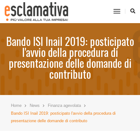
toggle
navigati
Bando ISI Inail 2019: posticipato
l'avvio della procedura di
presentazione delle domande di
contributo
Home
News
Finanza agevolata
Bando ISI Inail 2019: posticipato l'avvio della procedura di
presentazione delle domande di contributo