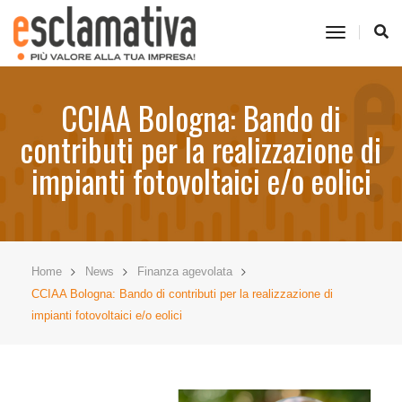
toggle
navigati
CCIAA Bologna: Bando di
contributi per la realizzazione di
impianti fotovoltaici e/o eolici
Home
News
Finanza agevolata
CCIAA Bologna: Bando di contributi per la realizzazione di
impianti fotovoltaici e/o eolici