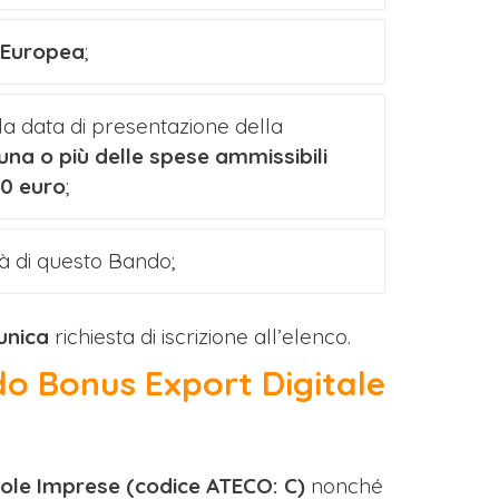
e Europea
;
la data di presentazione della
 una o più delle spese ammissibili
0 euro
;
tà di questo Bando;
unica
richiesta di iscrizione all’elenco.
do Bonus Export Digitale
cole Imprese (codice ATECO: C)
nonché