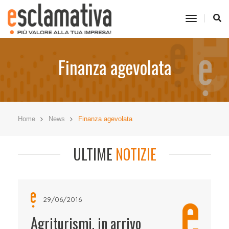
toggle
navigati
Finanza agevolata
Home
News
Finanza agevolata
ULTIME
NOTIZIE
29/06/2016
Agriturismi, in arrivo