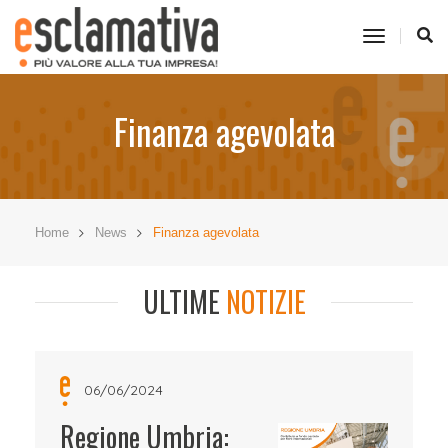
toggle
navigati
Finanza agevolata
Home
News
Finanza agevolata
ULTIME
NOTIZIE
06/06/2024
Regione Umbria: