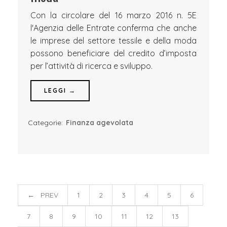
Con la circolare del 16 marzo 2016 n. 5E
l'Agenzia delle Entrate conferma che anche
le imprese del settore tessile e della moda
possono beneficiare del credito d’imposta
per l’attività di ricerca e sviluppo.
LEGGI →
Categorie:
Finanza agevolata
← PREV
1
2
3
4
5
6
7
8
9
10
11
12
13