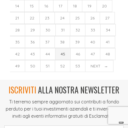
14
15
16
17
18
19
20
21
22
23
24
25
26
27
28
29
30
31
32
33
34
35
36
37
38
39
40
41
42
43
44
45
46
47
48
49
50
51
52
53
NEXT →
ISCRIVITI
ALLA NOSTRA NEWSLETTER
Ti terremo sempre aggiornato sui contributi a fondo
perduto per i tuoi investimenti aziendali e ti invieremo gli
inviti agli eventi informativi gratuiti di Esclamativa.