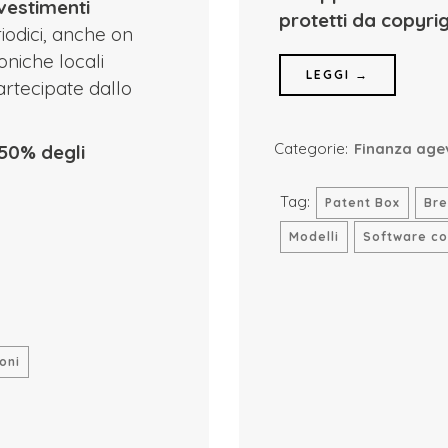
vestimenti
protetti da copyri
riodici, anche on
foniche locali
LEGGI →
partecipate dallo
Categorie:
Finanza age
 50% degli
Tag:
Patent Box
Bre
Modelli
Software co
ioni