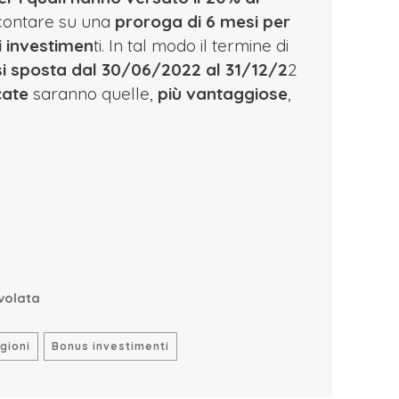
contare su una
proroga di 6 mesi per
i investimen
ti. In tal modo il termine di
si sposta dal 30/06/2022 al 31/12/2
2
cate
saranno quelle,
più vantaggiose
,
volata
egioni
Bonus investimenti