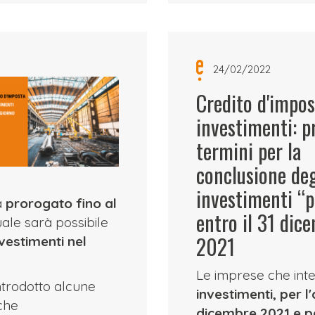
24/02/2022
Credito d'impos
investimenti: p
termini per la
conclusione deg
investimenti “p
a
prorogato fino al
entro il 31 dic
uale sarà possibile
2021
vestimenti nel
Le imprese che int
ntrodotto alcune
investimenti, per l'
 che
dicembre 2021 e pe