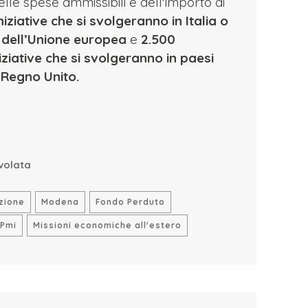
lle spese ammissibili e dell'importo di
niziative che si svolgeranno in Italia o
i dell’Unione europea
e
2.500
niziative che si svolgeranno in paesi
l Regno Unito.
volata
zione
Modena
Fondo Perduto
Pmi
Missioni economiche all'estero