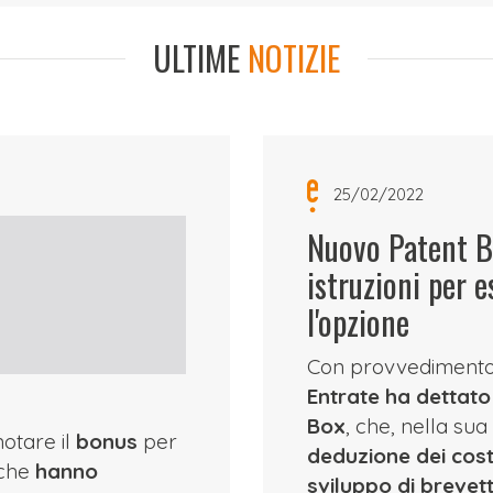
ULTIME
NOTIZIE
25/02/2022
Nuovo Patent B
istruzioni per e
l'opzione
Con provvedimento 
Entrate ha dettato
Box
, che, nella su
otare il
bonus
per
deduzione dei costi
 che
hanno
sviluppo di brevett