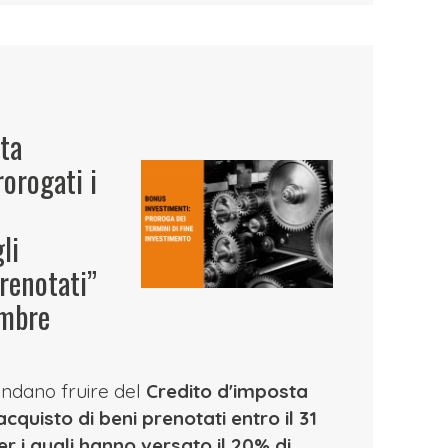
ta
rorogati i
li
renotati”
embre
endano fruire del
Credito d'imposta
acquisto di beni prenotati entro il 31
r i quali hanno versato il 20% di