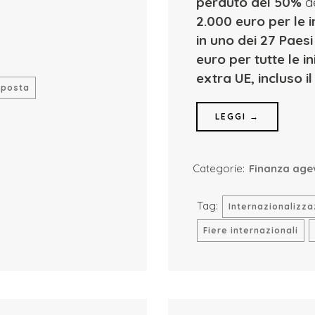
perduto del 50%
de
2.000 euro per le i
in uno dei 27 Paes
euro per tutte le i
extra UE, incluso i
mposta
LEGGI →
Categorie:
Finanza age
Tag:
Internazionalizza
Fiere internazionali