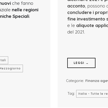
nuovi
che fanno
acconto
, possono 
iziale
nelle regioni
concludere i propr
iche Speciali
.
fine investimento 
e le
aliquote appli
del 2021.
tali
LEGGI →
Mezzogiorno
Categorie:
Finanza age
Tag:
Italia - Tutte le r