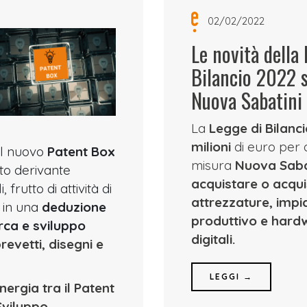
02/02/2022
Le novità della
Bilancio 2022 s
Nuova Sabatini
La
Legge di Bilanc
milioni
di euro per 
il nuovo
Patent Box
misura
Nuova Saba
to derivante
acquistare o acqui
 frutto di attività di
attrezzature, impi
o in una
deduzione
produttivo e hard
rca e sviluppo
digitali.
evetti, disegni e
LEGGI →
inergia tra il Patent
Sviluppo
.