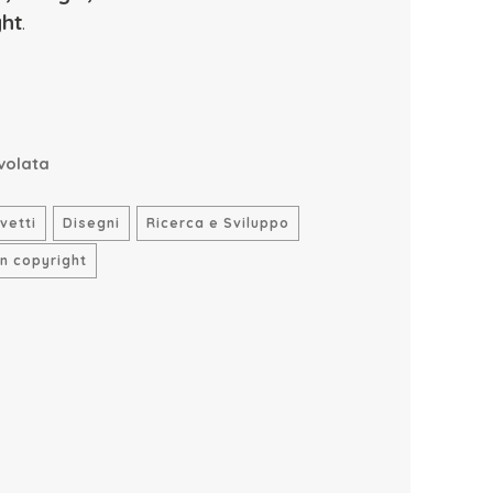
ght
.
volata
vetti
Disegni
Ricerca e Sviluppo
n copyright