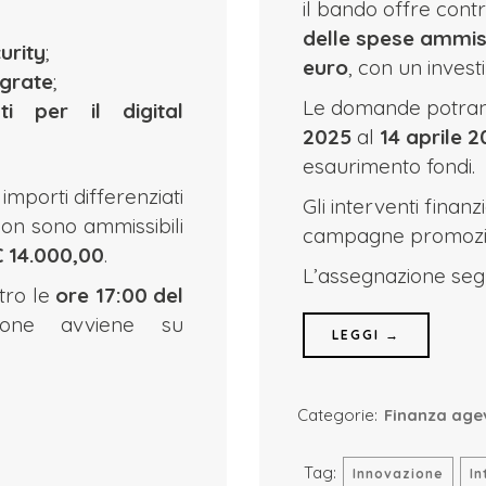
il bando offre cont
delle spese ammiss
urity
;
euro
, con un inves
egrate
;
Le domande potran
ti per il digital
2025
al
14 aprile 
esaurimento fondi.
mporti differenziati
Gli interventi finanz
on sono ammissibili
campagne promozion
€ 14.000,00
.
L’assegnazione segu
tro le
ore 17:00 del
ione avviene su
LEGGI →
Categorie:
Finanza age
Tag:
Innovazione
In