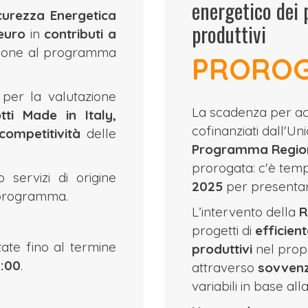
energetico dei 
icurezza Energetica
produttivi
euro
in
contributi a
sione al programma
PRORO
i per la valutazione
La scadenza per acc
ti Made in Italy,
cofinanziati dall'U
competitività
delle
Programma Region
prorogata: c'è temp
 servizi di origine
2025
per presenta
l programma.
L’intervento della
R
progetti di
efficien
te fino al termine
produttivi
nel propr
:00
.
attraverso
sovvenzi
variabili in base al