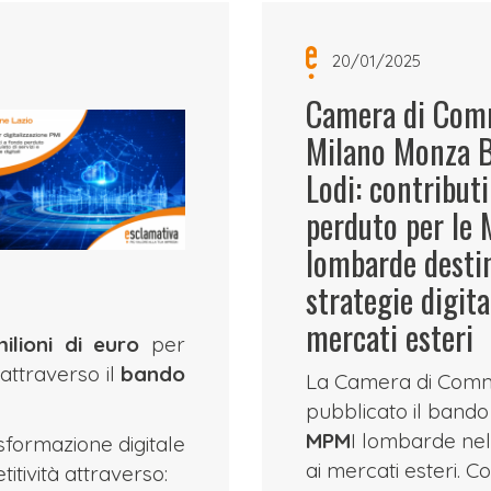
20/01/2025
Camera di Com
Milano Monza B
Lodi: contribut
perduto per le
lombarde destin
strategie digita
mercati esteri
ilioni di euro
per
 attraverso il
bando
La Camera di Comme
pubblicato il bando
MPM
I lombarde nell
asformazione digitale
ai mercati esteri. 
tività attraverso: