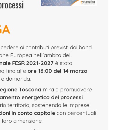
processi
GA
edere ai contributi previsti dai bandi
nione Europea nell'ambito del
ale FESR 2021-2027
è stata
o fino alle
ore 16:00 del 14 marzo
re domanda.
egione Toscana
mira a promuovere
tamento energetico dei processi
io territorio, sostenendo le imprese
oni in conto capitale
con percentuali
la loro dimensione.