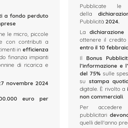
Pubblicate le
della
dichiarazio
uti a fondo perduto
Pubblicità
2024.
imprese
La
dichiarazione
ne le micro, piccole
ottenere il credit
e con contributi a
entro il 10 febbrai
imenti in
efficienza
ndo finanzia impianti
Il
Bonus Pubblici
onnine di ricarica e
l’informazione e l’
del 75%
sulle spes
su
stampa quotid
27 novembre 2024
digitale. È rivolto a
non commerciali
.
00.000 euro per
Per accedere a
pubblicitari
devono 
quelli dell'anno pr