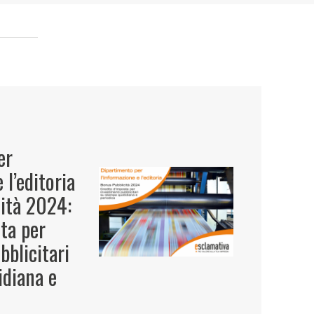
er
 l’editoria
cità 2024:
ta per
bblicitari
idiana e