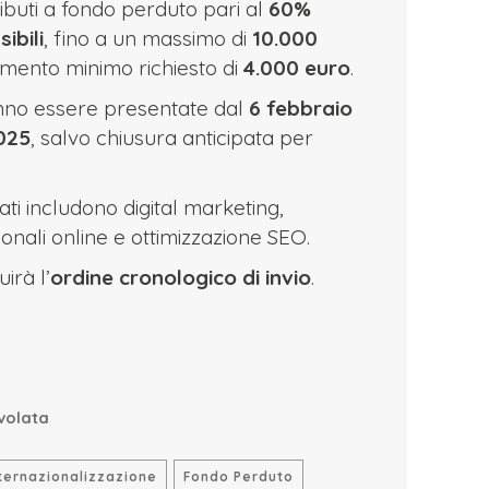
ributi a fondo perduto pari al
60%
ibili
, fino a un massimo di
10.000
timento minimo richiesto di
4.000 euro
.
no essere presentate dal
6 febbraio
2025
, salvo chiusura anticipata per
iati includono digital marketing,
ali online e ottimizzazione SEO.
irà l’
ordine cronologico di invio
.
volata
ternazionalizzazione
Fondo Perduto