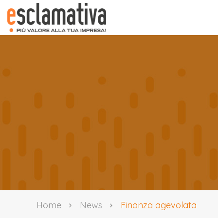
Home
News
Finanza agevolata