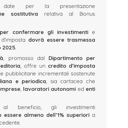
 date per la presentazione
ne sostitutiva
relativa al Bonus
 per confermare gli investimenti
e
o d’imposta
dovrà essere trasmessa
o 2025.
tà
, promosso dal
Dipartimento per
editoria
, offre un
credito d’imposta
e pubblicitarie incrementali sostenute
iana e periodica
, sia cartacea che
imprese
,
lavoratori autonomi
ed
enti
l beneficio, gli investimenti
essere almeno dell’1% superiori
a
ecedente.