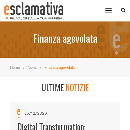
toggle
navigati
Finanza agevolata
Home
News
Finanza agevolata
ULTIME
NOTIZIE
23/12/2020
Digital Transformation: