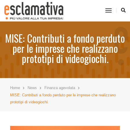
toggle
navigati
MISE: Contributi a fondo perduto
per le imprese che realizzano
prototipi di videogiochi.
Home
News
Finanza agevolata
MISE: Contributi a fondo perduto per le imprese che realizzano
prototipi di videogiochi.