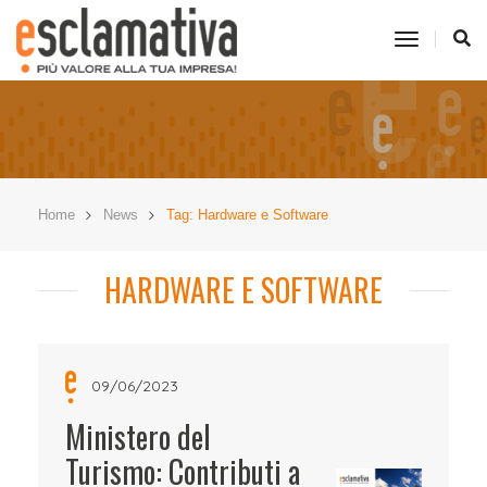
toggle
navigati
Home
News
Tag: Hardware e Software
HARDWARE E SOFTWARE
09/06/2023
Ministero del
Turismo: Contributi a