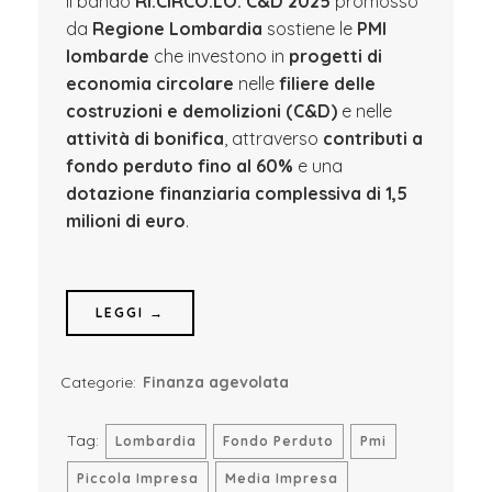
Il bando
RI.CIRCO.LO. C&D 2025
promosso
da
Regione Lombardia
sostiene le
PMI
lombarde
che investono in
progetti di
economia circolare
nelle
filiere delle
costruzioni e demolizioni (C&D)
e nelle
attività di bonifica
, attraverso
contributi a
fondo perduto fino al 60%
e una
dotazione finanziaria complessiva di 1,5
milioni di euro
.
LEGGI →
Categorie:
Finanza agevolata
Tag:
Lombardia
Fondo Perduto
Pmi
Piccola Impresa
Media Impresa